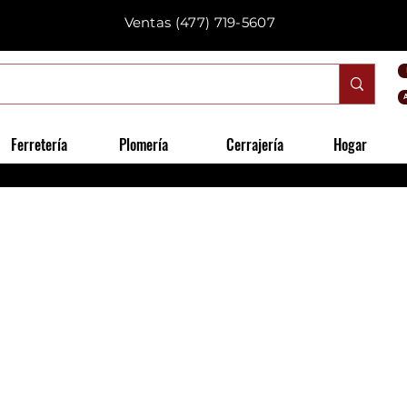
Ventas
(477) 719-5607
Ferretería
Plomería
Cerrajería
Hogar