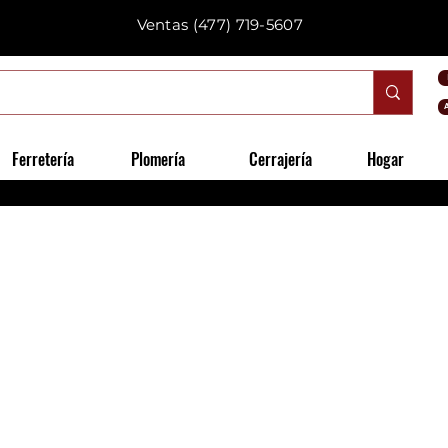
Ventas
(477) 719-5607
Ferretería
Plomería
Cerrajería
Hogar