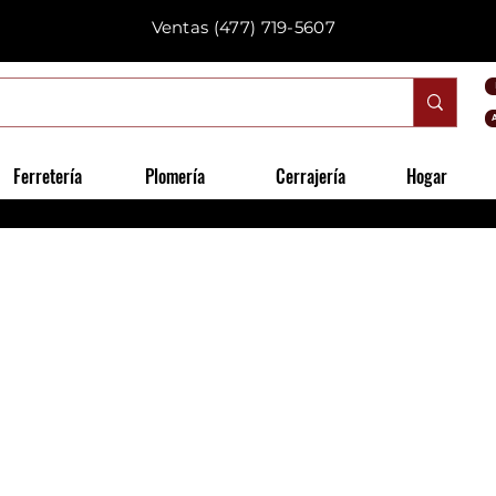
Ventas
(477) 719-5607
Ferretería
Plomería
Cerrajería
Hogar