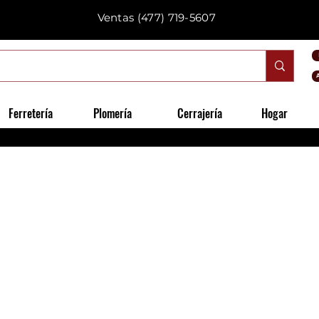
Ventas
(477) 719-5607
Ferretería
Plomería
Cerrajería
Hogar