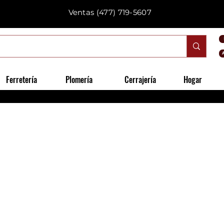
Ventas
(477) 719-5607
Ferretería
Plomería
Cerrajería
Hogar