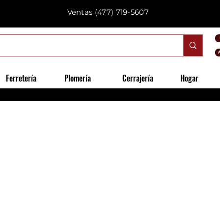
Ventas
(477) 719-5607
Ferretería
Plomería
Cerrajería
Hogar