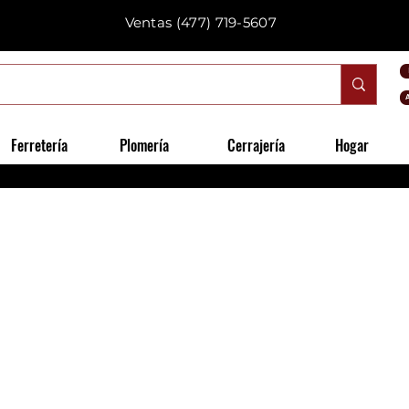
Ventas
(477) 719-5607
Ferretería
Plomería
Cerrajería
Hogar