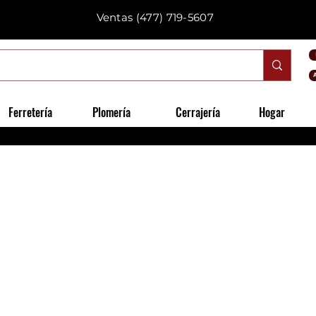
Ventas
(477) 719-5607
Ferretería
Plomería
Cerrajería
Hogar