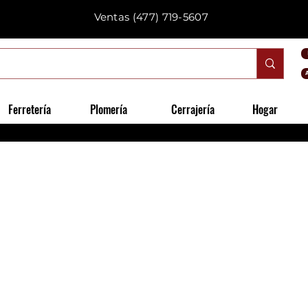
Ventas
(477) 719-5607
Ferretería
Plomería
Cerrajería
Hogar