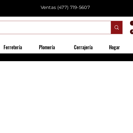
Ventas
(477) 719-5607
Ferretería
Plomería
Cerrajería
Hogar