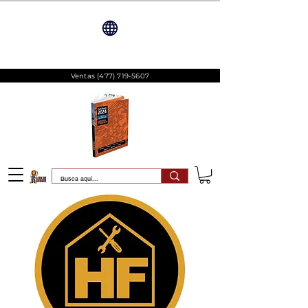
Ventas
(477) 719-5607