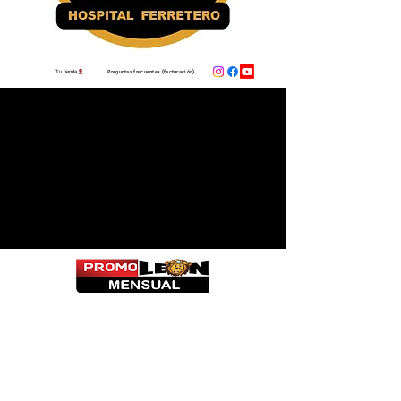
Preguntas frecuentes (facturación)
Tu tienda