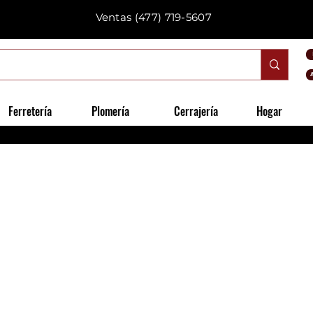
Ventas
(477) 719-5607
Ferretería
Plomería
Cerrajería
Hogar