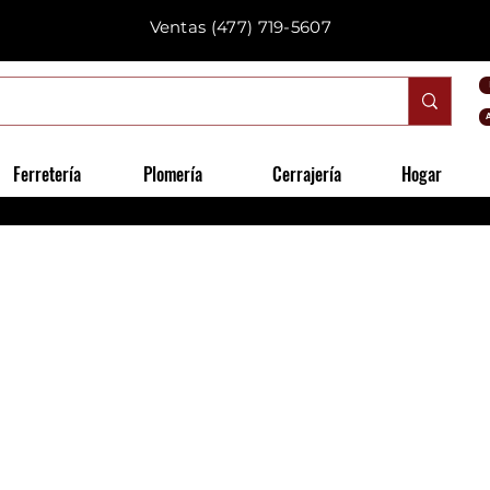
Ventas
(477) 719-5607
Ferretería
Plomería
Cerrajería
Hogar