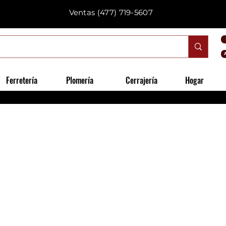
Ventas
(477) 719-5607
Ferretería
Plomería
Cerrajería
Hogar