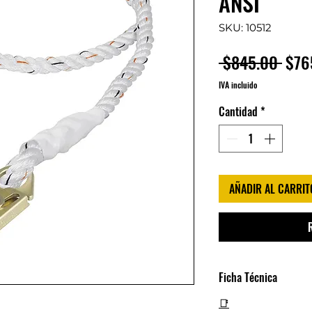
ANSI
SKU: 10512
Prec
 $845.00 
$76
IVA incluido
Cantidad
*
AÑADIR AL CARRIT
Ficha Técnica
📑