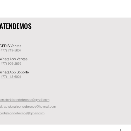
ATENDEMOS
CEDIS Ventas
(477) 719-5607
WhatsApp Ventas
(477) 909-2855
WhatsApp Soporte
(477) 11
3
-6921
ferreterialeondebronce@gmail.com
eltradicionalleondebronce@hotmail.com
cedisleondebronce@gmail.com