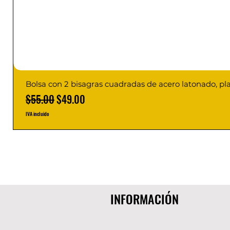
Bolsa con 2 bisagras cuadradas de acero latonado, pl
Precio
Precio de oferta
$55.00
$49.00
IVA incluido
INFORMACIÓN