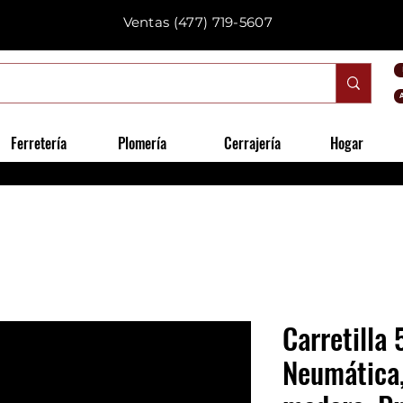
Ventas
(477) 719-5607
Ferretería
Plomería
Cerrajería
Hogar
Carretilla 
Neumática,