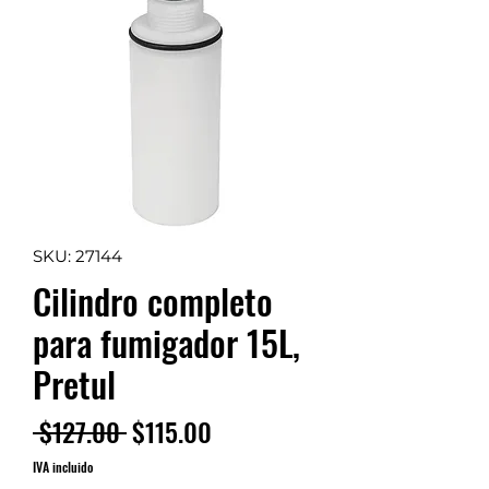
SKU: 27144
Cilindro completo
para fumigador 15L,
Pretul
Precio
Precio de oferta
 $127.00 
$115.00
IVA incluido