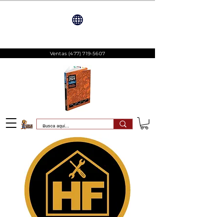
Ventas
(477) 719-5607