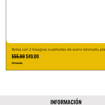
Bolsa con 2 bisagras cuadradas de acero latonado, pl
Precio
Precio de oferta
$55.00
$49.00
IVA incluido
INFORMACIÓN