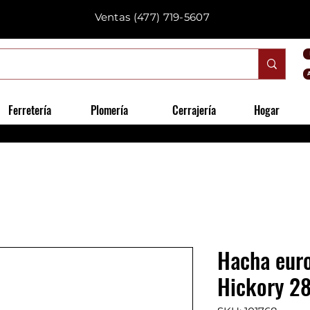
Ventas
(477) 719-5607
Ferretería
Plomería
Cerrajería
Hogar
Hacha eur
Hickory 28