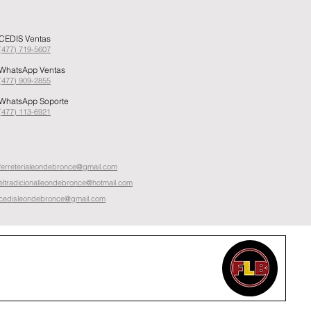
CEDIS Ventas
(477) 719-5607
WhatsApp Ventas
(477) 909-2855
WhatsApp Soporte
(477) 11
3
-6921
ferreterialeondebronce@gmail.com
eltradicionalleondebronce@hotmail.com
cedisleondebronce@gmail.com