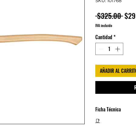
SKU: 101768
Prec
 $325.00 
$29
IVA incluido
Cantidad
*
AÑADIR AL CARRIT
Ficha Técnica
📑