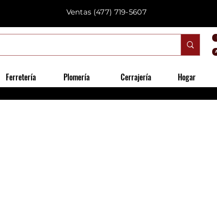
Ventas
(477) 719-5607
Ferretería
Plomería
Cerrajería
Hogar