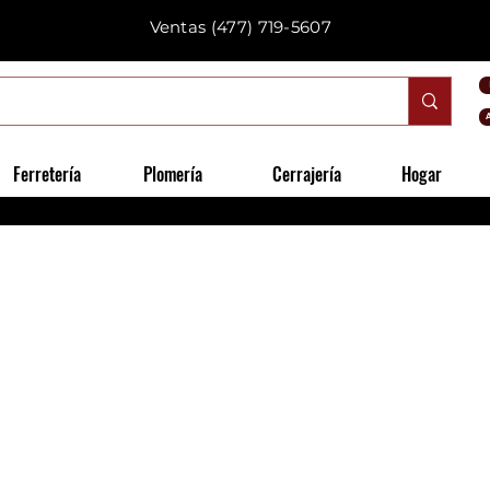
Ventas
(477) 719-5607
Ferretería
Plomería
Cerrajería
Hogar