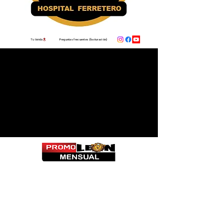
Preguntas frecuentes (facturación)
Tu tienda