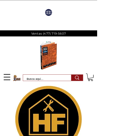
Ventas
(477) 719-5607