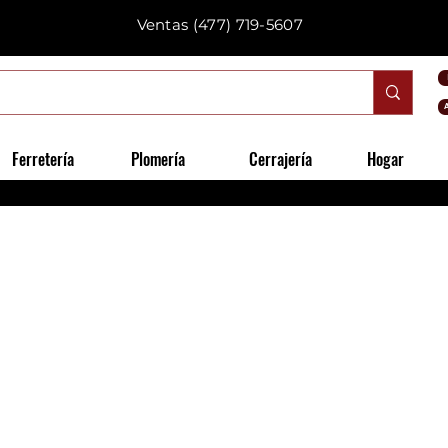
Ventas
(477) 719-5607
Ferretería
Plomería
Cerrajería
Hogar