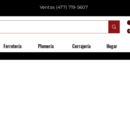
Ventas
(477) 719-5607
Ferretería
Plomería
Cerrajería
Hogar