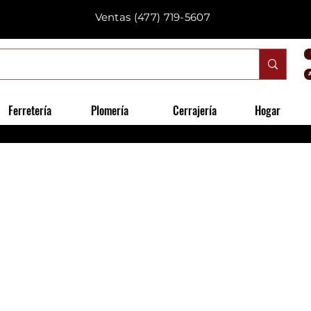
Ventas
(477) 719-5607
Ferretería
Plomería
Cerrajería
Hogar