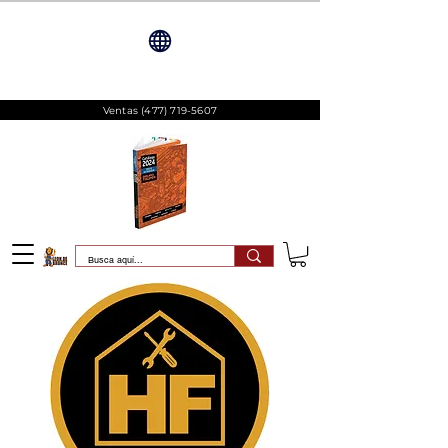
Ventas
(477) 719-5607