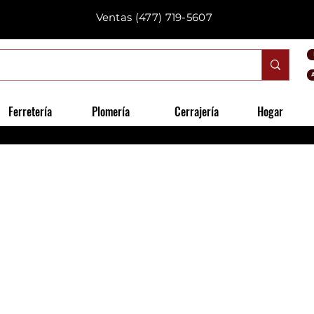
Ventas
(477) 719-5607
Ferretería
Plomería
Cerrajería
Hogar