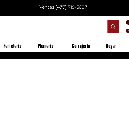
Ventas
(477) 719-5607
Ferretería
Plomería
Cerrajería
Hogar