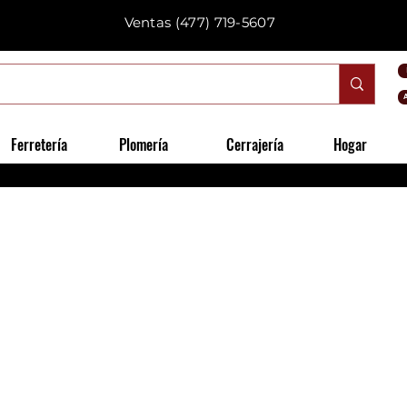
Ventas
(477) 719-5607
Ferretería
Plomería
Cerrajería
Hogar