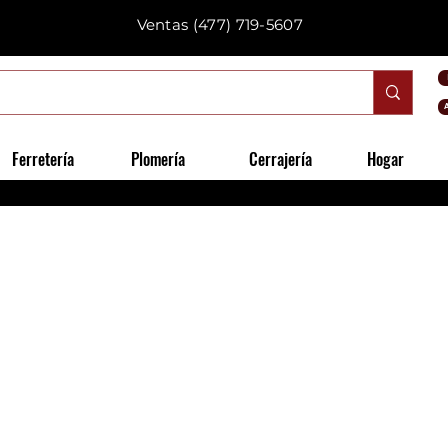
Ventas
(477) 719-5607
Ferretería
Plomería
Cerrajería
Hogar