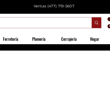
Ventas
(477) 719-5607
Ferretería
Plomería
Cerrajería
Hogar