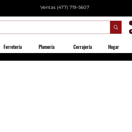
Ventas
(477) 719-5607
Ferretería
Plomería
Cerrajería
Hogar