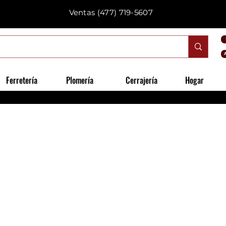
Ventas
(477) 719-5607
Ferretería
Plomería
Cerrajería
Hogar