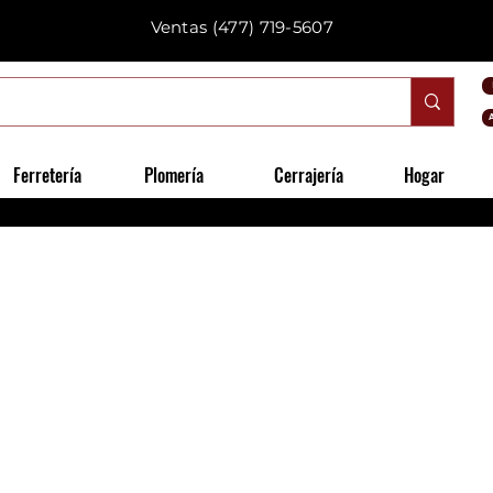
Ventas
(477) 719-5607
Ferretería
Plomería
Cerrajería
Hogar