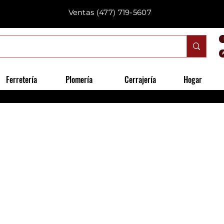
Ventas
(477) 719-5607
Ferretería
Plomería
Cerrajería
Hogar