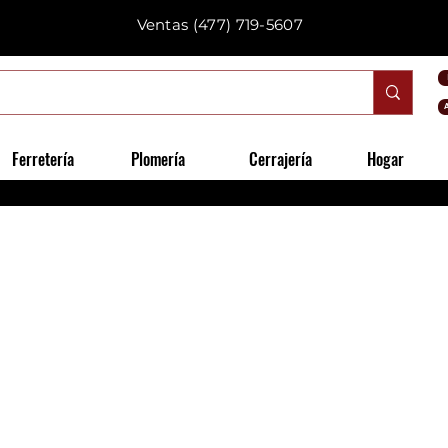
Ventas
(477) 719-5607
Ferretería
Plomería
Cerrajería
Hogar