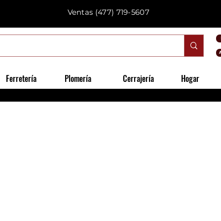
Ventas
(477) 719-5607
Ferretería
Plomería
Cerrajería
Hogar