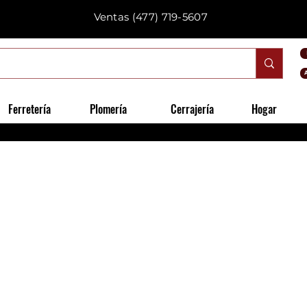
Ventas
(477) 719-5607
Ferretería
Plomería
Cerrajería
Hogar