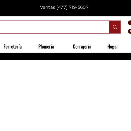
Ventas
(477) 719-5607
Ferretería
Plomería
Cerrajería
Hogar