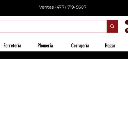
Ventas
(477) 719-5607
Ferretería
Plomería
Cerrajería
Hogar